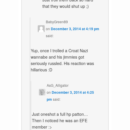
that they would shut up ;)
BabyGreen89
on
December 3, 2014 at 4:19 pm
said:
Yup, once I trolled a Croat Nazi
wannabe and his jimmies got
seriously russled. His reaction was
hillarious :D
AsG_Alligator
on
December 3, 2014 at 4:25
pm
said:
Just oneshot a full hp patton…
Then I noticed he was an EFE
member :>