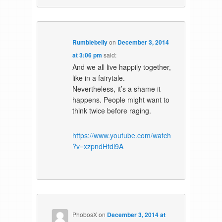
Rumblebelly
on
December 3, 2014
at 3:06 pm
said:
And we all live happily together,
like in a fairytale.
Nevertheless, it’s a shame it
happens. People might want to
think twice before raging.
https://www.youtube.com/watch
?v=xzpndHtdl9A
PhobosX
on
December 3, 2014 at