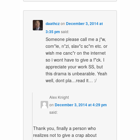
daathcz
on
December 3, 2014 at
3:35 pm
said:
Someone please call me a j*w,
com*ie, n*zi, slav*c sc*m etc. or
wish me canc*r on the internet
so i wont have to give a f*ck. I
appreciate your work SS, but
this drama is unbearable. Yeah
well, dont pla…read it… :/
Alex Knight
on
December 3, 2014 at 4:29 pm
said:
Thank you, finally a person who
realizes not to give a crap about