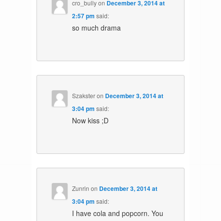
cro_bully
on
December 3, 2014 at
2:57 pm
said:
so much drama
Szakster
on
December 3, 2014 at
3:04 pm
said:
Now kiss ;D
Zunrin
on
December 3, 2014 at
3:04 pm
said:
I have cola and popcorn. You