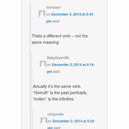
tronicson
on
December 3, 2014 at 3:44
pm
said:
Thats a different verb – not the
same meaning
BabyGreen89
on
December 3, 2014 at 4:16
pm
said:
Actually it’s the same verb.
“Getrollt” is the past participle,
“trollen” is the infinitive
colajunkie
on
December 3, 2014 at 5:25
pm
said: