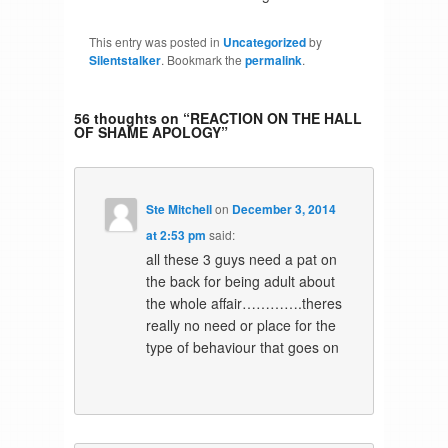
This entry was posted in
Uncategorized
by
Silentstalker
. Bookmark the
permalink
.
56 thoughts on “
REACTION ON THE HALL
OF SHAME APOLOGY
”
Ste Mitchell
on
December 3, 2014
at 2:53 pm
said:
all these 3 guys need a pat on
the back for being adult about
the whole affair………….theres
really no need or place for the
type of behaviour that goes on