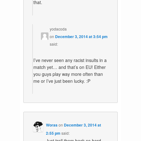
that.
yodacoda
on
December 3, 2014 at 3:54 pm
said:
I’ve never seen any racist insults in a
match yet… and that’s on EU! Either
you guys play way more often than
me or I’ve just been lucky. :P
Woras
on
December 3, 2014 at
2:55 pm
said:
Just troll them back so hard