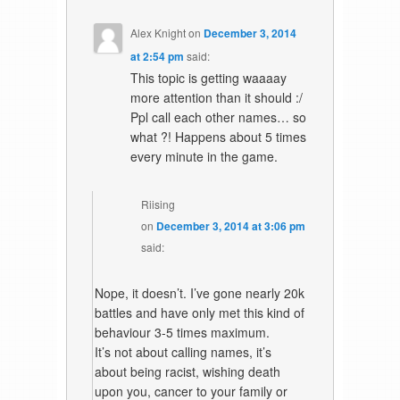
Alex Knight
on
December 3, 2014
at 2:54 pm
said:
This topic is getting waaaay
more attention than it should :/
Ppl call each other names… so
what ?! Happens about 5 times
every minute in the game.
Riising
on
December 3, 2014 at 3:06 pm
said:
Nope, it doesn’t. I’ve gone nearly 20k
battles and have only met this kind of
behaviour 3-5 times maximum.
It’s not about calling names, it’s
about being racist, wishing death
upon you, cancer to your family or