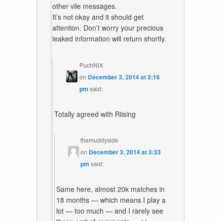
other vile messages.
It’s not okay and it should get
attention. Don’t worry your precious
leaked information will return shortly.
PuchNiX
on
December 3, 2014 at 3:16
pm
said:
Totally agreed with Riising
themuddyside
on
December 3, 2014 at 3:33
pm
said:
Same here, almost 20k matches in
18 months — which means I play a
lot — too much — and I rarely see