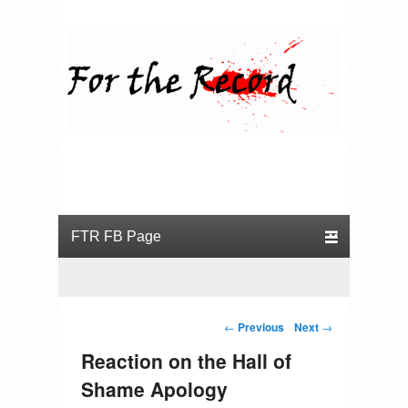
For the Record
Primary menu
Skip to primary content
Skip to secondary content
Post navigation
←
Previous
Next
→
Reaction on the Hall of
Shame Apology