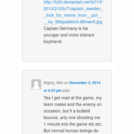
http://fc00.deviantart.net/fs71/f/
2013/210/b/7/captain_sweden_
_look_for_meme_from__pol__
__by_littlepalebird-d6fnwv5.jpg
Captain Germany is his
younger and more tolerant
boyfriend.
Mighty_Milo
on
December 3, 2014
at 4:23 pm
said:
Yes I get mad at the game, my
team mates and the enemy on
occasion, but it a bullshit
bounce, arty one shooting me
1 minute into the game etc etc.
But normal human beings do